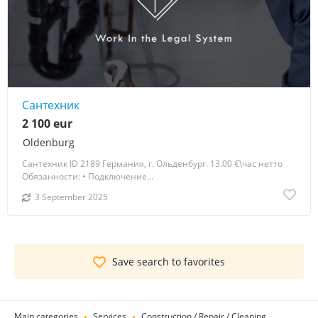
Сантехник
2 100 eur
Oldenburg
Сантехник ID 2189 Германия, г. Ольденбург. 13.00 €\час нетто
Обязанности: • Подключение...
3 September 2025
Save search to favorites
Main categories
Services
Construction / Repair / Cleaning