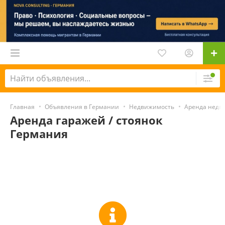
Главная
Объявления в Германии
Недвижимость
Аренда недв
Аренда гаражей / стоянок
Германия