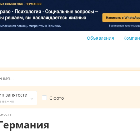
Объявления
Компа
ип занятости
С фото
е важно
сность
 Германия