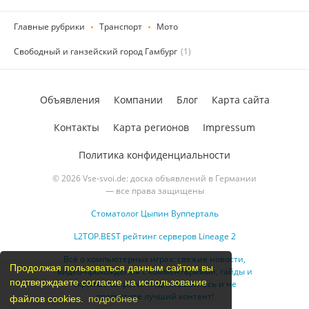
Главные рубрики
Транспорт
Мото
Свободный и ганзейский город Гамбург
(1)
Объявления
Компании
Блог
Карта сайта
Контакты
Карта регионов
Impressum
Политика конфиденциальности
© 2026 Vse-svoi.de: доска объявлений в Германии
— все права защищены
Стоматолог Цыпин Вупперталь
L2TOP.BEST рейтинг серверов Lineage 2
Всё о компьютерных играх: свежие новости,
Продолжая пользоваться данным сайтом вы
видео-прохождения с комментариями, гайды и
подтверждаете согласие на использование
скрытые секреты. Подписывайтесь и не
пропустите лучший контент!
файлов cookies.
подробнее