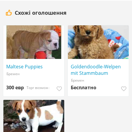
Схожі оголошення
Maltese Puppies
Goldendoodle-Welpen
mit Stammbaum
Бремен
Бремен
300 евр
Бесплатно
Торг возможен