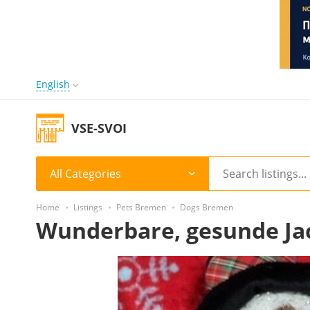
English
VSE-SVOI
All Categories
Home
Listings
Pets Bremen
Dogs Bremen
Wunderbare, gesunde Ja