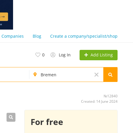
Companies
Blog
Create a company/specialist/shop
Add Listing
0
Log In
№12840
Created: 14 June 2024
For free