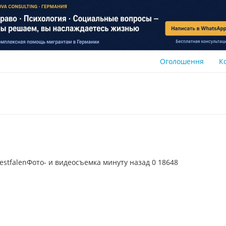
Оголошення
К
stfalenФото- и видеосъемка минуту назад 0 18648