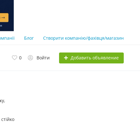
омпанії
Блог
Створити компанію/фахівця/магазин
Добавить объявление
0
Войти
ку,
 стійко