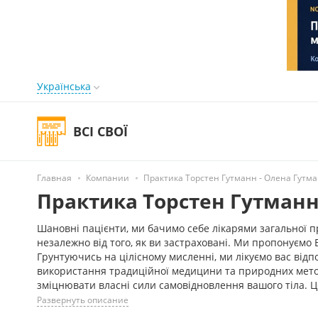
Українська
ВСІ СВОЇ
Главная
Компании
Практика Торстен Гутманн - Олена Гутм
Практика Торстен Гутманн
Шановні пацієнти, ми бачимо себе лікарями загальної пра
незалежно від того, як ви застраховані. Ми пропонуємо
Грунтуючись на цілісному мисленні, ми лікуємо вас відп
використання традиційної медицини та природних методі
зміцнювати власні сили самовідновлення вашого тіла. Це
Развернуть описание