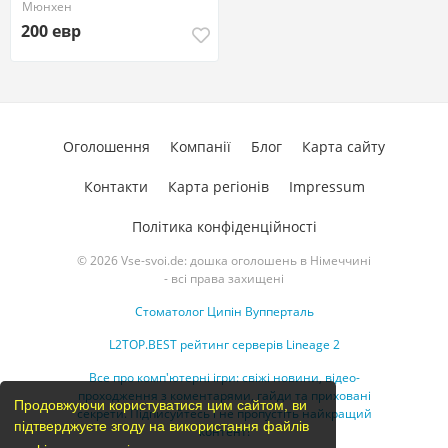
Мюнхен
200 евр
Оголошення
Компанії
Блог
Карта сайту
Контакти
Карта регіонів
Impressum
Політика конфіденційності
© 2026 Vse-svoi.de: дошка оголошень в Німеччині
- всі права захищені
Стоматолог Ципін Вупперталь
L2TOP.BEST рейтинг серверів Lineage 2
Все про комп'ютерні ігри: свіжі новини, відео-
проходження з коментарями, гайди та приховані
Продовжуючи користуватися цим сайтом, ви
секрети. Підписуйтесь і не пропустіть найкращий
підтверджуєте згоду на використання файлів
контент!