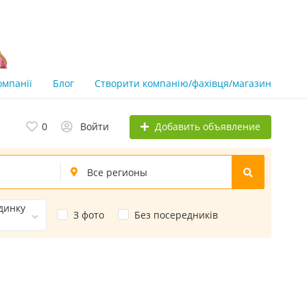
омпанії
Блог
Створити компанію/фахівця/магазин
Добавить объявление
0
Войти
динку
З фото
Без посередників