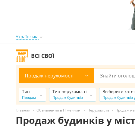
Українська
ВСІ СВОЇ
Продаж нерухомості
Тип
Тип нерухомості
Выберите кате
Продам
Продаж будинків
Продаж будинків у
Главная
Объявления в Німеччині
Нерухомість
Продаж не
Продаж будинків у міс