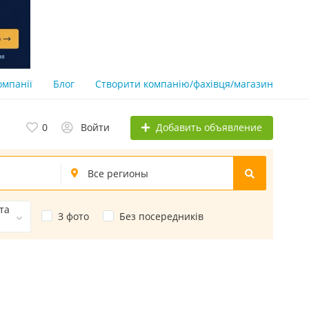
омпанії
Блог
Створити компанію/фахівця/магазин
Добавить объявление
0
Войти
ста
З фото
Без посередників