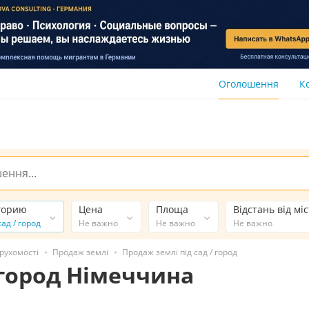
Оголошення
К
горию
Цена
Площа
Відстань від мі
сад / город
Не важно
Не важно
Не важно
рухомості
Продаж землі
Продаж землі під сад / город
 город Німеччина