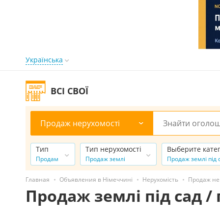
Українська
ВСІ СВОЇ
Продаж нерухомості
Тип
Тип нерухомості
Выберите кате
Продам
Продаж землі
Продаж землі під 
Главная
Объявления в Німеччині
Нерухомість
Продаж не
Продаж землі під сад /