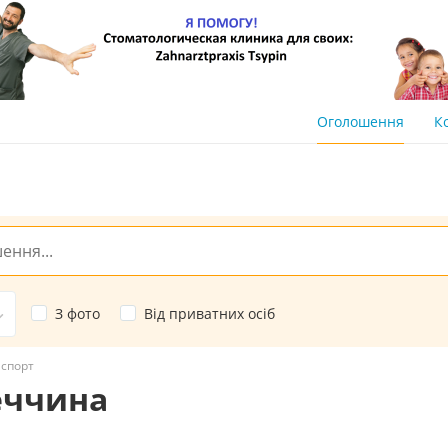
Оголошення
К
З фото
Від приватних осіб
спорт
еччина