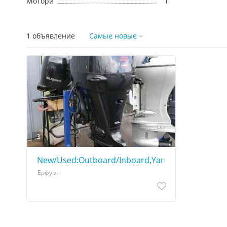
Мотори
1
1 объявление
Самые новые
3
New/Used:Outboard/Inboard,Yamaha,Suzuki,Trail
Ерфурт