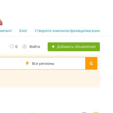
омпанії
Блог
Створити компанію/фахівця/магазин
Добавить объявление
0
Войти