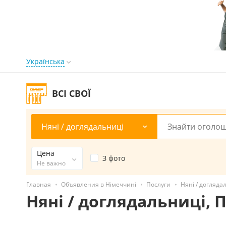
Українська
ВСІ СВОЇ
Няні / доглядальниці
Цена
З фото
Не важно
Главная
Объявления в Німеччині
Послуги
Няні / догляда
Няні / доглядальниці,