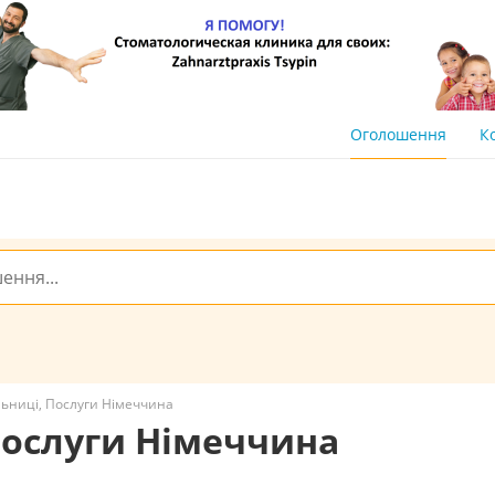
Оголошення
К
льниці, Послуги Німеччина
 Послуги Німеччина