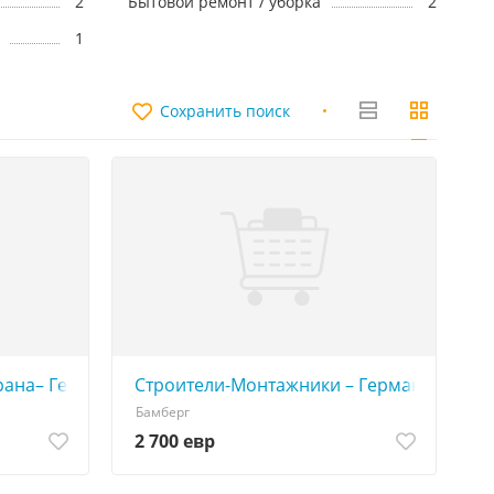
2
Бытовой ремонт / уборка
2
1
Сохранить поиск
ьный внешний вид
ана– Германия. Стабильная работа в крупной строител
Строители-Монтажники – Германия. Стаб
Бамберг
2 700 евр