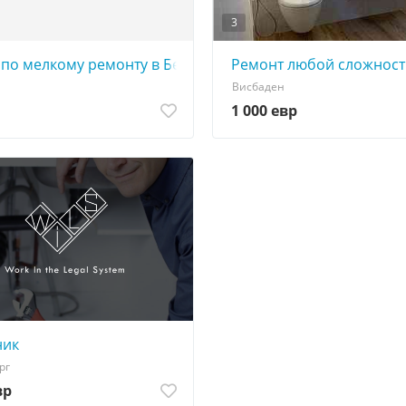
3
по мелкому ремонту в Берлине. Срочный выезд. Без вых
Ремонт любой сложнос
Висбаден
1 000 евр
ник
рг
вр