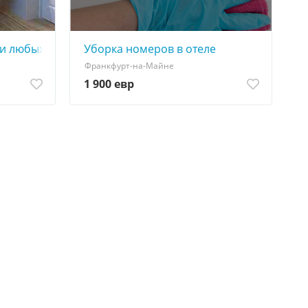
одных. Все районы. Без терминов.
ти любых помещений!
Уборка номеров в отеле
Франкфурт-на-Майне
1 900 евр