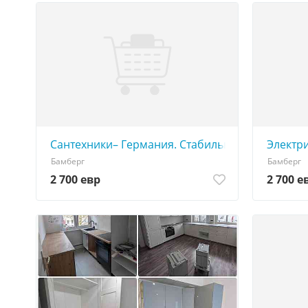
Сантехники– Германия. Стабильная работа в к
Электр
Бамберг
Бамберг
2 700 евр
2 700 е