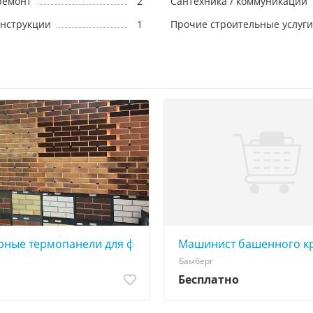
ремонт
2
Сантехника / коммуникации
онструкции
1
Прочие строительные услуги
ремиум
рные термопанели для фасада дома — утепление + стил
Mашинист башенного кр
Бамберг
Бесплатно