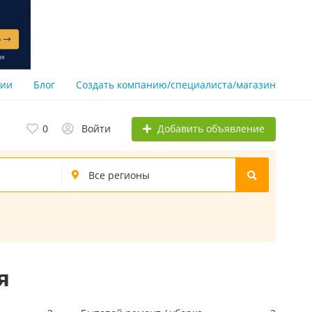
нии
Блог
Создать компанию/специалиста/магазин
Добавить объявление
0
Войти
я