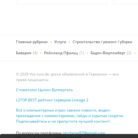
Главные рубрики
Услуги
Строительство / ремонт / уборка
Бавария
(4)
Рейнланд-Пфальц
(1)
Баден-Вюртемберг
(2)
© 2026 Vse-svoi.de: доска объявлений в Германии — все
права защищены
Стоматолог Цыпин Вупперталь
L2TOP.BEST рейтинг серверов Lineage 2
Всё о компьютерных играх: свежие новости, видео-
прохождения с комментариями, гайды и скрытые секреты.
Подписывайтесь и не пропустите лучший контент!
По вопросам платформы:
terzhenel87@gmail.com