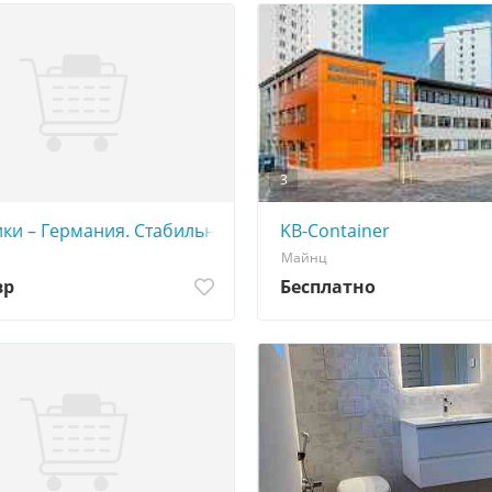
3
рупной строительной компании
ики – Германия. Стабильная работа в крупной строител
KB-Container
Майнц
вр
Бесплатно