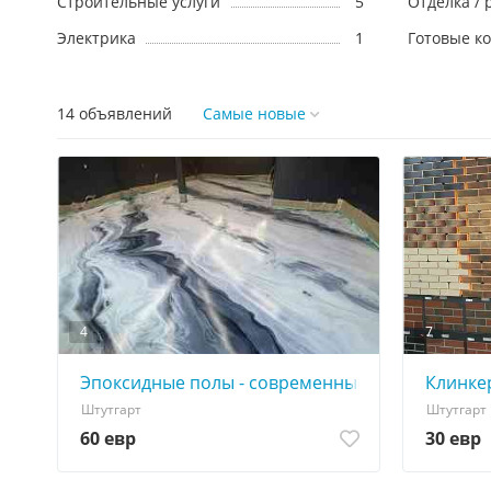
Cтроительные услуги
5
Отделка / 
Электрика
1
Готовые к
14 объявлений
Самые новые
4
7
Эпоксидные полы - современные, прочные, п
Клинке
Штутгарт
Штутгарт
60 евр
30 евр