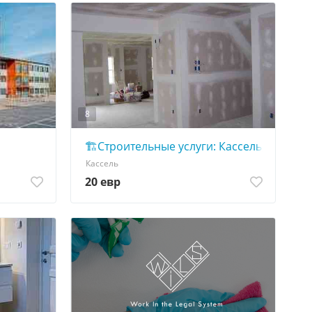
8
ьной компании
🏗️Строительные услуги: Кассель, Фельма
Кассель
20 евр