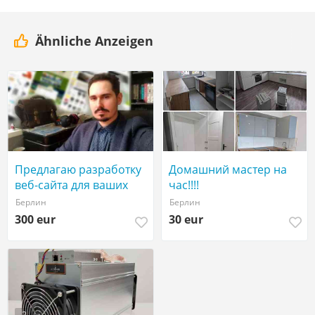
Ähnliche Anzeigen
Предлагаю разработку
Домашний мастер на
веб-сайта для ваших
час!!!!
бизнес-задач 🌐
Берлин
Берлин
300 eur
30 eur
2