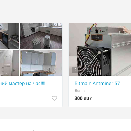
2
нес-задач 🌐
й мастер на час!!!!
Bitmain Antminer S7
Berlin
300 eur