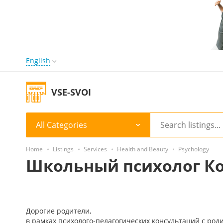
English
VSE-SVOI
All Categories
Home
Listings
Services
Health and Beauty
Psychology
Школьный психолог К
Дорогие родители,
в рамках психолого-педагогических консультаций с род