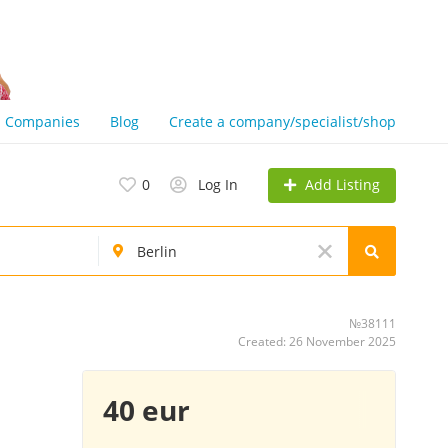
Companies
Blog
Create a company/specialist/shop
Add Listing
0
Log In
№38111
Created: 26 November 2025
40 eur