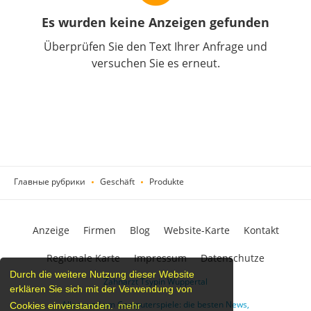
Es wurden keine Anzeigen gefunden
Überprüfen Sie den Text Ihrer Anfrage und
versuchen Sie es erneut.
Главные рубрики
Geschäft
Produkte
Anzeige
Firmen
Blog
Website-Karte
Kontakt
Regionale Karte
Impressum
Datenschutze
Durch die weitere Nutzung dieser Website
Zahnarzt Tsypin Wuppertal
erklären Sie sich mit der Verwendung von
Alles rund um Computerspiele: die besten News,
Cookies einverstanden.
mehr