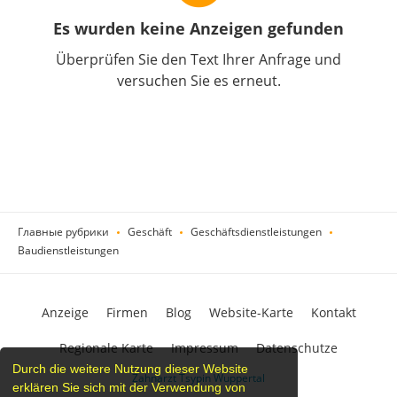
Es wurden keine Anzeigen gefunden
Überprüfen Sie den Text Ihrer Anfrage und
versuchen Sie es erneut.
Главные рубрики
Geschäft
Geschäftsdienstleistungen
Baudienstleistungen
Anzeige
Firmen
Blog
Website-Karte
Kontakt
Regionale Karte
Impressum
Datenschutze
Durch die weitere Nutzung dieser Website
Zahnarzt Tsypin Wuppertal
erklären Sie sich mit der Verwendung von