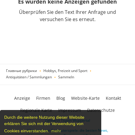
Es wurden keine Anzeigen gefunden
Überprüfen Sie den Text Ihrer Anfrage und
versuchen Sie es erneut.
Главные рубрики
Hobbys, Freizeit und Sport
Antiquitäten / Sammlungen
Sammeln
Anzeige
Firmen
Blog
Website-Karte
Kontakt
Regionale Karte
Impressum
Datenschutze
Durch die weitere Nutzung dieser Website
Zahnarzt Tsypin Wuppertal
erklären Sie sich mit der Verwendung von
Alles rund um Computerspiele: die besten News,
Cookies einverstanden.
mehr