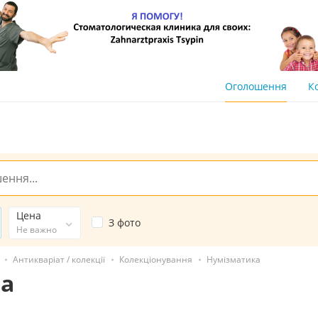
Оголошення
К
Цена
З фото
Не важно
Антикваріат / колекції
Колекціонування
Нумізматика
на