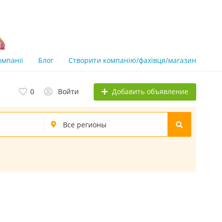
омпанії
Блог
Створити компанію/фахівця/магазин
Добавить объявление
0
Войти