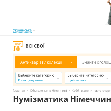
Українська
ВСІ СВОЇ
Антикваріат / колекції
Выберите категорию
Выберите категорию
Колекціонування
Нумізматика
Главная
Объявления в Німеччині
Хоббі, відпочинок та спорт
Нумізматика Німеччи