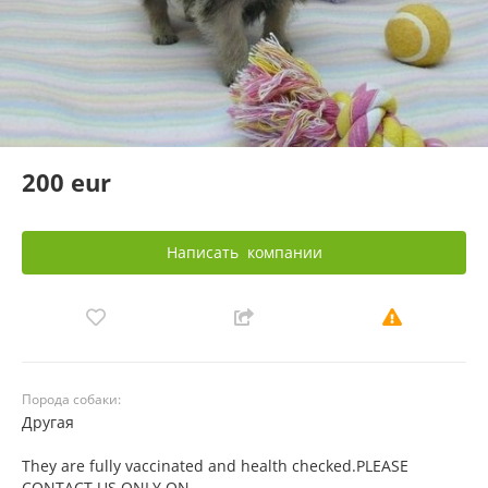
200 eur
Написать
компании
Порода собаки:
Другая
They are fully vaccinated and health checked.PLEASE
CONTACT US ONLY ON