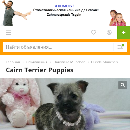
Главная
Объявления
Haustiere München
Hunde München
Cairn Terrier Puppies