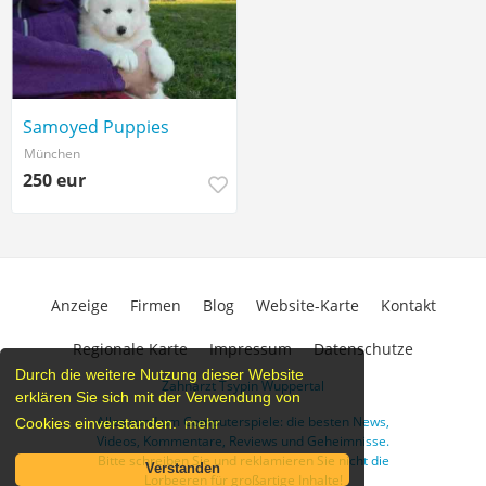
Samoyed Puppies
München
250 eur
Anzeige
Firmen
Blog
Website-Karte
Kontakt
Regionale Karte
Impressum
Datenschutze
Durch die weitere Nutzung dieser Website
Zahnarzt Tsypin Wuppertal
erklären Sie sich mit der Verwendung von
Alles rund um Computerspiele: die besten News,
Cookies einverstanden.
mehr
Videos, Kommentare, Reviews und Geheimnisse.
Bitte schreiben Sie und reklamieren Sie nicht die
Verstanden
Lorbeeren für großartige Inhalte!