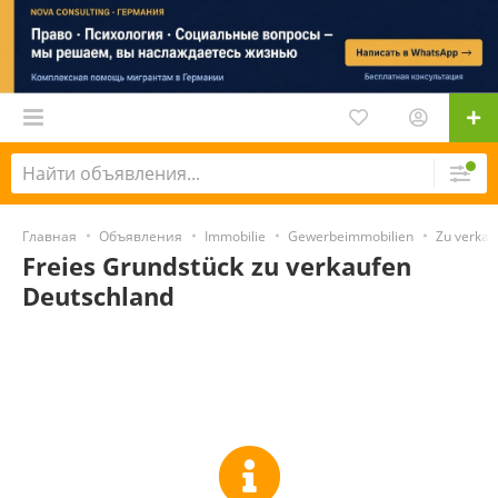
Главная
Объявления
Immobilie
Gewerbeimmobilien
Zu verkau
Freies Grundstück zu verkaufen
Deutschland