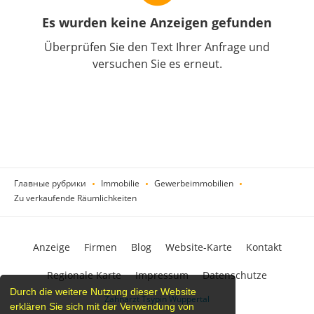
Es wurden keine Anzeigen gefunden
Überprüfen Sie den Text Ihrer Anfrage und
versuchen Sie es erneut.
Главные рубрики
Immobilie
Gewerbeimmobilien
Zu verkaufende Räumlichkeiten
Anzeige
Firmen
Blog
Website-Karte
Kontakt
Regionale Karte
Impressum
Datenschutze
Durch die weitere Nutzung dieser Website
Zahnarzt Tsypin Wuppertal
erklären Sie sich mit der Verwendung von