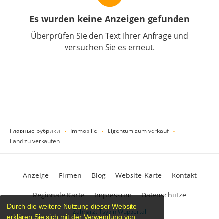
Es wurden keine Anzeigen gefunden
Überprüfen Sie den Text Ihrer Anfrage und
versuchen Sie es erneut.
Главные рубрики
Immobilie
Eigentum zum verkauf
Land zu verkaufen
Anzeige
Firmen
Blog
Website-Karte
Kontakt
Regionale Karte
Impressum
Datenschutze
Durch die weitere Nutzung dieser Website
Zahnarzt Tsypin Wuppertal
erklären Sie sich mit der Verwendung von