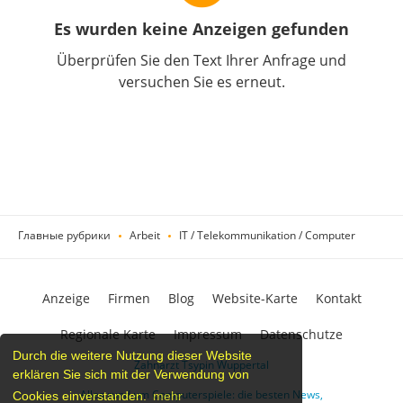
Es wurden keine Anzeigen gefunden
Überprüfen Sie den Text Ihrer Anfrage und
versuchen Sie es erneut.
Главные рубрики
Arbeit
IT / Telekommunikation / Computer
Anzeige
Firmen
Blog
Website-Karte
Kontakt
Regionale Karte
Impressum
Datenschutze
Durch die weitere Nutzung dieser Website
Zahnarzt Tsypin Wuppertal
erklären Sie sich mit der Verwendung von
Alles rund um Computerspiele: die besten News,
Cookies einverstanden.
mehr