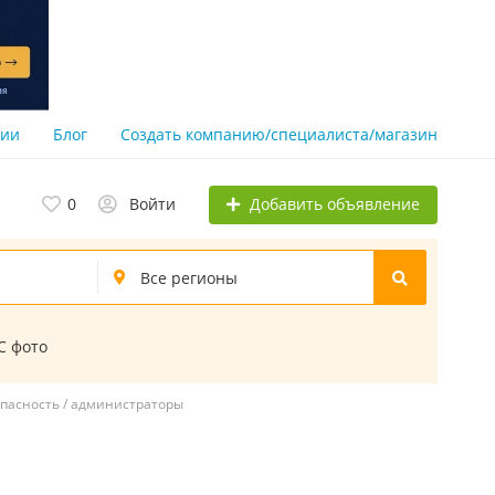
нии
Блог
Создать компанию/специалиста/магазин
Добавить объявление
0
Войти
С фото
опасность / администраторы