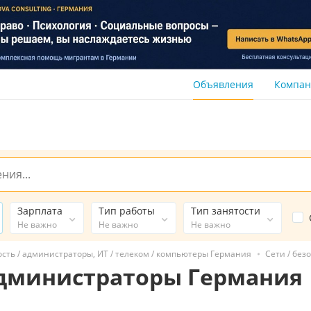
Объявления
Компа
Зарплата
Тип работы
Тип занятости
Не важно
Не важно
Не важно
ость / администраторы, ИТ / телеком / компьютеры Германия
Сети / без
 администраторы Германия