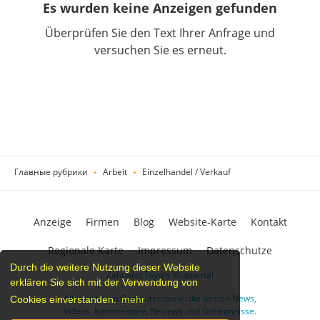
Es wurden keine Anzeigen gefunden
Überprüfen Sie den Text Ihrer Anfrage und
versuchen Sie es erneut.
Главные рубрики
Arbeit
Einzelhandel / Verkauf
Anzeige
Firmen
Blog
Website-Karte
Kontakt
Regionale Karte
Impressum
Datenschutze
Durch die weitere Nutzung dieser Website
Zahnarzt Tsypin Wuppertal
erklären Sie sich mit der Verwendung von
Alles rund um Computerspiele: die besten News,
Cookies einverstanden.
mehr
Videos, Kommentare, Reviews und Geheimnisse.