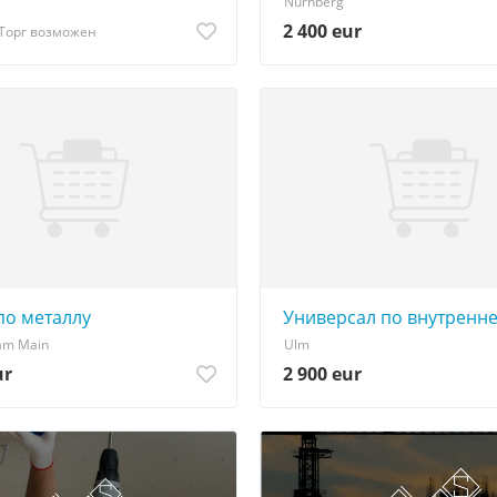
Nürnberg
2 400 eur
Торг возможен
по металлу
Универсал по внутренн
 am Main
Ulm
ur
2 900 eur