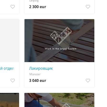
Leipzig
2 300 eur
ей отделке + помощники
Лакировщик
Münster
3 040 eur