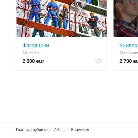
Фасадчики
Универ
München
Mannhei
2 600 eur
2 700 e
Главные рубрики
Arbeit
Bauwesen