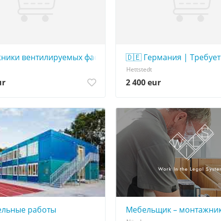
 (Німеччина, Дюссельдорф)
ники вентилируемых фасадов
🇩🇪 Германия | Требуетс
Hettstedt
ur
2 400 eur
нии
ельные работы
Мебельщик – монтажни