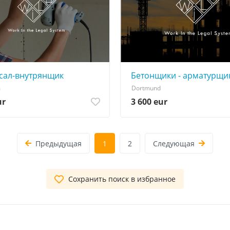
сал-внутрянщик
Бетонщики - арматурщи
m
Dortmund
ur
3 600 eur
Предыдущая
1
2
Следующая
Сохранить поиск в избранное