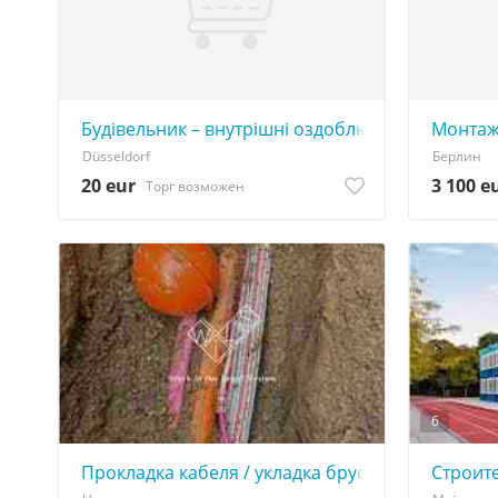
Будівельник – внутрішні оздоблювальні роботи
Монтаж
Düsseldorf
Берлин
20 eur
3 100 e
Торг возможен
6
Прокладка кабеля / укладка брусчатки в Герма
Строит