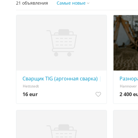
21 объявления
Самые новые
Сварщик TIG (аргонная сварка) | от 16 €/час не
Разнор
Hettstedt
Hannover
16 eur
2 400 e