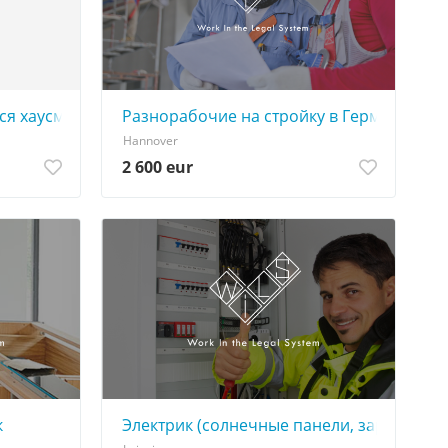
я хаусмастер (Hausmeister) | от 12 €/час нетто
Разнорабочие на стройку в Германии (Г
Hannover
2 600 eur
к
Электрик (солнечные панели, зарядные с