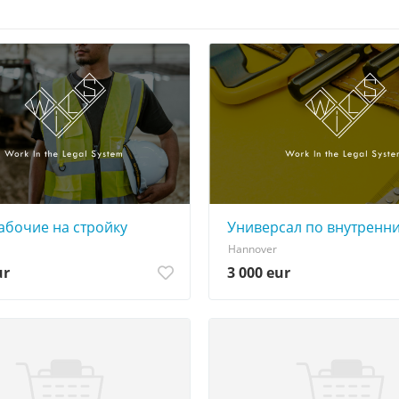
тто
абочие на стройку
Универсал по внутренн
Hannover
ur
3 000 eur