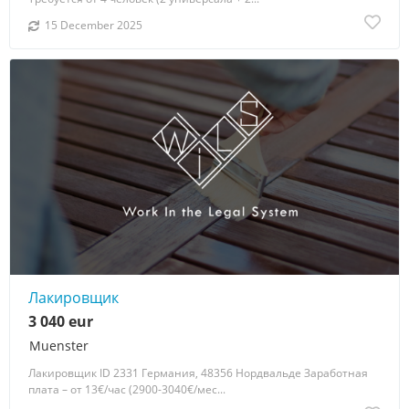
15 December 2025
Лакировщик
3 040 eur
Muenster
Лакировщик ID 2331 Германия, 48356 Нордвальде Заработная
плата – от 13€/час (2900-3040€/мес...