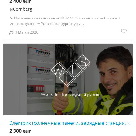
2 400 eur
Nuernberg
🔧 Мебельщик – монтажник ID 2441 Обязанности: ➖ Сборка и
монтаж кухонь ➖ Установка фурнитуры,...
4 March 2026
Электрик (солнечные панели, зарядные станции, ква
2 300 eur