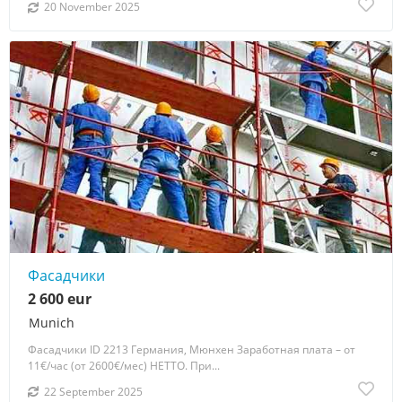
20 November 2025
Фасадчики
2 600 eur
Munich
Фасадчики ID 2213 Германия, Мюнхен Заработная плата – от
11€/час (от 2600€/мес) НЕТТО. При...
22 September 2025