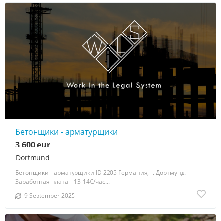
Бетонщики - арматурщики
3 600 eur
Dortmund
Бетонщики - арматурщики ID 2205 Германия, г. Дортмунд.
Заработная плата – 13-14€/час...
9 September 2025