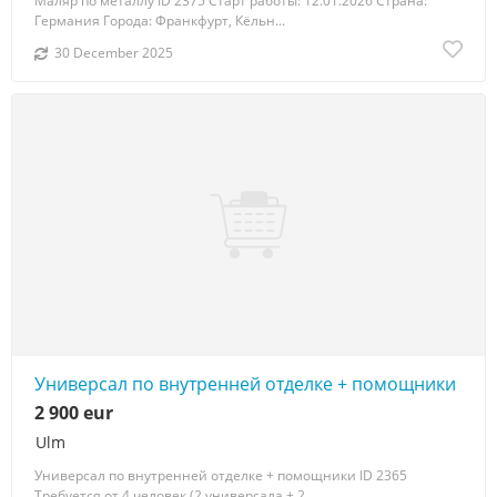
Маляр по металлу ID 2375 Старт работы: 12.01.2026 Страна:
Германия Города: Франкфурт, Кёльн...
30 December 2025
Универсал по внутренней отделке + помощники
2 900 eur
Ulm
Универсал по внутренней отделке + помощники ID 2365
Требуется от 4 человек (2 универсала + 2...