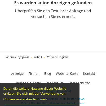
Es wurden keine Anzeigen gefunden
Überprüfen Sie den Text Ihrer Anfrage und
versuchen Sie es erneut.
Главные рубрики
Arbeit
Verkehr/Logistik
Anzeige
Firmen
Blog
Website-Karte
Kontakt
Regionale Karte
Impressum
Datenschutze
Durch die weitere Nutzung dieser Website
Zahnarzt Tsypin Wuppertal
erklären Sie sich mit der Verwendung von
Alles rund um Computerspiele: die besten News,
Cookies einverstanden.
mehr
Videos, Kommentare, Reviews und Geheimnisse.