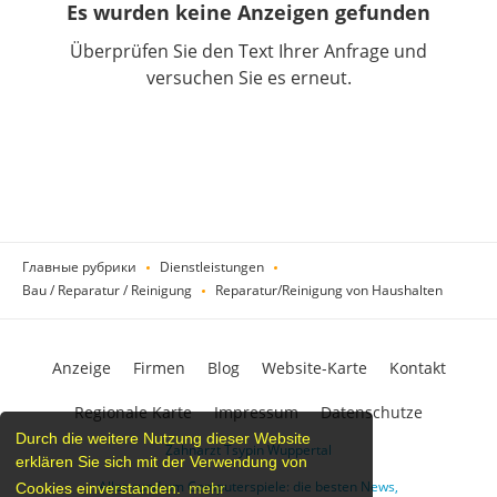
Es wurden keine Anzeigen gefunden
Überprüfen Sie den Text Ihrer Anfrage und
versuchen Sie es erneut.
Главные рубрики
Dienstleistungen
Bau / Reparatur / Reinigung
Reparatur/Reinigung von Haushalten
Anzeige
Firmen
Blog
Website-Karte
Kontakt
Regionale Karte
Impressum
Datenschutze
Durch die weitere Nutzung dieser Website
Zahnarzt Tsypin Wuppertal
erklären Sie sich mit der Verwendung von
Alles rund um Computerspiele: die besten News,
Cookies einverstanden.
mehr