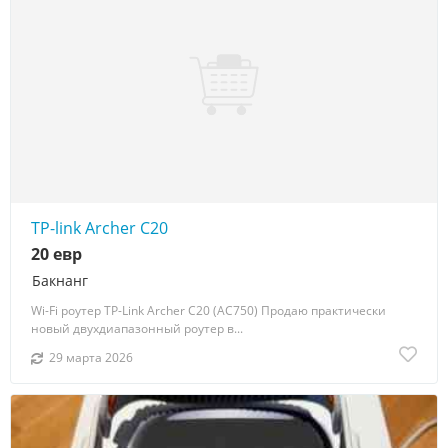
TP-link Archer C20
20 евр
Бакнанг
Wi-Fi роутер TP-Link Archer C20 (AC750) Продаю практически
новый двухдиапазонный роутер в...
29 марта 2026