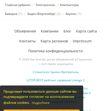
Главные рубрики
Электроника
Компьютеры
Бавария
(1)
Баден-Вюртемберг
(2)
Берлин
(1)
Объявления
Компании
Блог
Карта сайта
Контакты
Карта регионов
Impressum
Политика конфиденциальности
© 2026 Vse-svoi.de: доска объявлений в Германии
— все права защищены
Стоматолог Цыпин Вупперталь
L2TOP.BEST рейтинг серверов Lineage 2
Всё о компьютерных играх: свежие новости,
Продолжая пользоваться данным сайтом вы
видео-прохождения с комментариями, гайды и
подтверждаете согласие на использование
скрытые секреты. Подписывайтесь и не
пропустите лучший контент!
файлов cookies.
подробнее