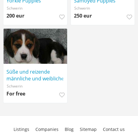
Yorkie Puppies
Samoyed Puppies
Schwerin
Schwerin
200 eur
250 eur
Süße und reizende
männliche und weibliche
Beagle-Welpen,
Schwerin
For free
Listings
Companies
Blog
Sitemap
Contact us