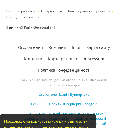
Главные рубрики
Нерухомість
Комерційна нерухомість
Оренда приміщень
Північний Райн-Вестфалія
(1)
Оголошення
Компанії
Блог
Карта сайту
Контакти
Карта регіонів
Impressum
Політика конфіденційності
© 2026 Vse-svoi.de: дошка оголошень в Німеччині
- всі права захищені
Стоматолог Ципін Вупперталь
L2TOP.BEST рейтинг серверів Lineage 2
Все про комп'ютерні ігри: свіжі новини, відео-
проходження з коментарями, гайди та приховані
Продовжуючи користуватися цим сайтом, ви
секрети. Підписуйтесь і не пропустіть найкращий
підтверджуєте згоду на використання файлів