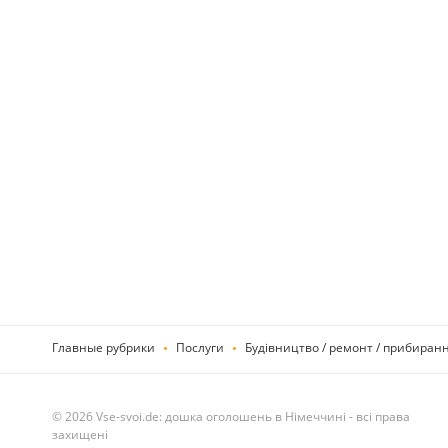
Главные рубрики
Послуги
Будівництво / ремонт / прибиран
© 2026 Vse-svoi.de: дошка оголошень в Німеччині - всі права
захищені