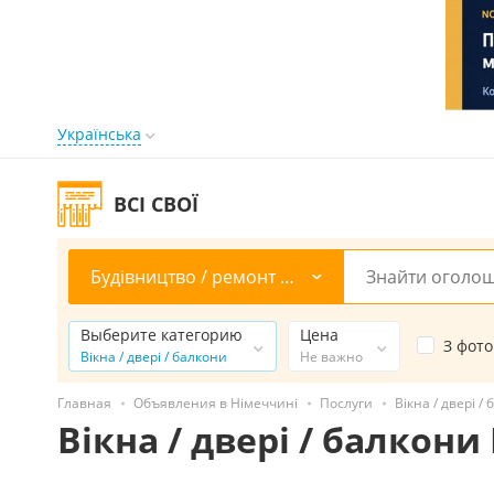
Українська
ВСІ СВОЇ
Будівництво / ремонт / прибирання
Выберите категорию
Цена
З фото
Вікна / двері / балкони
Не важно
Главная
Объявления в Німеччині
Послуги
Вікна / двері 
Вікна / двері / балкон