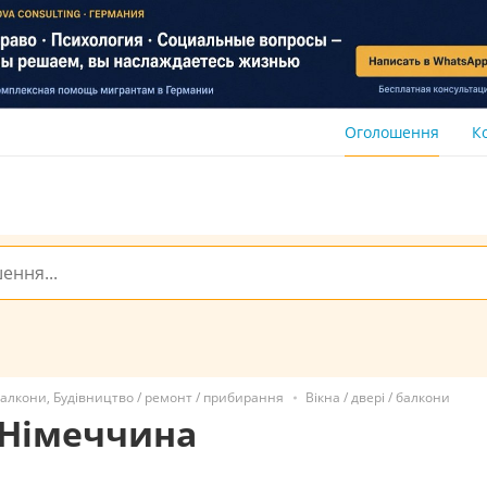
Оголошення
К
/ балкони, Будівництво / ремонт / прибирання
Вікна / двері / балкони
и Німеччина