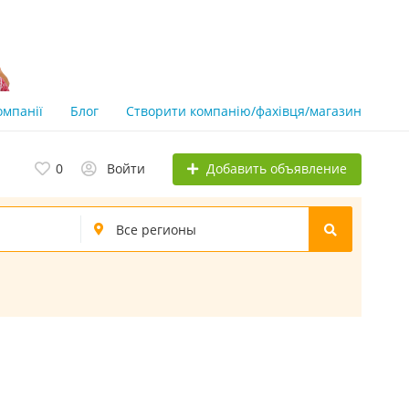
омпанії
Блог
Створити компанію/фахівця/магазин
Добавить объявление
0
Войти