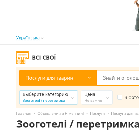
Українська
ВСІ СВОЇ
Послуги для тварин
Выберите категорию
Цена
З фото
Зооготелі / перетримка
Не важно
Главная
Объявления в Німеччині
Послуги
Послуги для т
Зооготелі / перетримк