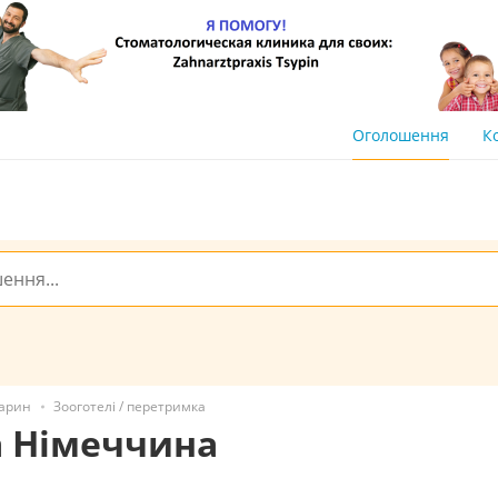
Оголошення
К
варин
Зооготелі / перетримка
а Німеччина