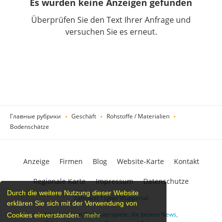
Es wurden keine Anzeigen gefunden
Überprüfen Sie den Text Ihrer Anfrage und
versuchen Sie es erneut.
Главные рубрики
Geschäft
Rohstoffe / Materialien
Bodenschätze
Anzeige
Firmen
Blog
Website-Karte
Kontakt
Regionale Karte
Impressum
Datenschutze
Durch die weitere Nutzung dieser Website
Zahnarzt Tsypin Wuppertal
erklären Sie sich mit der Verwendung von
Alles rund um Computerspiele: die besten News,
Cookies einverstanden.
mehr