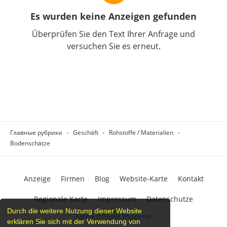
Es wurden keine Anzeigen gefunden
Überprüfen Sie den Text Ihrer Anfrage und
versuchen Sie es erneut.
Главные рубрики
Geschäft
Rohstoffe / Materialien
Bodenschätze
Anzeige
Firmen
Blog
Website-Karte
Kontakt
Regionale Karte
Impressum
Datenschutze
Durch die weitere Nutzung dieser Website
Zahnarzt Tsypin Wuppertal
erklären Sie sich mit der Verwendung von