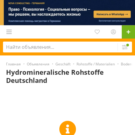
Главная
Объявления
Geschäft
Rohstoffe / Materialien
Bodensc
Hydromineralische Rohstoffe
Deutschland