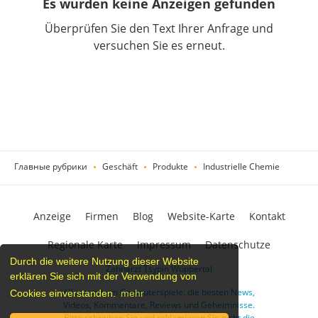
Es wurden keine Anzeigen gefunden
Überprüfen Sie den Text Ihrer Anfrage und
versuchen Sie es erneut.
Главные рубрики
Geschäft
Produkte
Industrielle Chemie
Anzeige
Firmen
Blog
Website-Karte
Kontakt
Regionale Karte
Impressum
Datenschutze
Durch die weitere Nutzung dieser Website
Zahnarzt Tsypin Wuppertal
erklären Sie sich mit der Verwendung von
Alles rund um Computerspiele: die besten News,
Cookies einverstanden.
mehr
Videos, Kommentare, Reviews und Geheimnisse.
Bitte schreiben Sie und reklamieren Sie nicht die