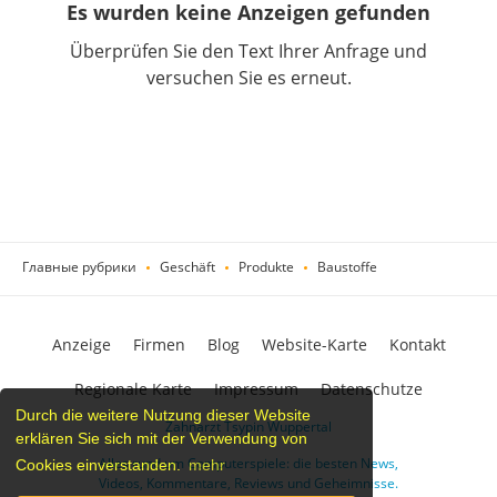
Es wurden keine Anzeigen gefunden
Überprüfen Sie den Text Ihrer Anfrage und
versuchen Sie es erneut.
Главные рубрики
Geschäft
Produkte
Baustoffe
Anzeige
Firmen
Blog
Website-Karte
Kontakt
Regionale Karte
Impressum
Datenschutze
Durch die weitere Nutzung dieser Website
Zahnarzt Tsypin Wuppertal
erklären Sie sich mit der Verwendung von
Alles rund um Computerspiele: die besten News,
Cookies einverstanden.
mehr
Videos, Kommentare, Reviews und Geheimnisse.