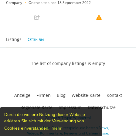
Company
On the site since 18 September 2022
Listings
Отзывы
The list of company listings is empty
Anzeige
Firmen
Blog
Website-Karte
Kontakt
Regionale Karte
Impressum
Datenschutze
Durch die weitere Nutzung dieser Website
Zahnarzt Tsypin Wuppertal
erklären Sie sich mit der Verwendung von
Alles rund um Computerspiele: die besten News,
Cookies einverstanden.
mehr
Videos, Kommentare, Reviews und Geheimnisse.