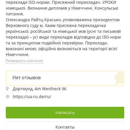
переклади ISO-норми. Присяжний перекладач. УРОКИ
німецької. Визнання дипломів у Німеччині. Консульські
питання.
Олександра Райтц-Красько, уповноважена президентом
Верховного суду м. Хамм присяжна перекладачка
української, російської та німецької мов (усні та письмові
переклади) – усі види перекладів відповідно до ІЗО-норм
та за принципом подвійної перевірки. Переклади,
виконані мною, офіційно визнаються на території всієї
Німеччини.
Развернуть описание
Нет отзывов
Дортмунд, Am Westheck 96
https://ua-ru.de/ru/
Написать
Контакты