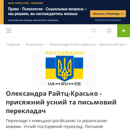
Главная
Компании
Олександра Райтц-Красько - присяжний усний
Олександра Райтц-Красько -
присяжний усний та письмовий
перекладач
Переклади з німецької російською та українською
мовами. Усний послідовний переклад. Письмові