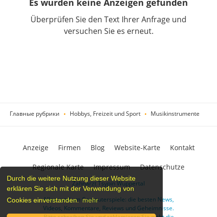
Es wurden keine Anzeigen gefunden
Überprüfen Sie den Text Ihrer Anfrage und
versuchen Sie es erneut.
Главные рубрики
Hobbys, Freizeit und Sport
Musikinstrumente
Anzeige
Firmen
Blog
Website-Karte
Kontakt
Regionale Karte
Impressum
Datenschutze
Durch die weitere Nutzung dieser Website
Zahnarzt Tsypin Wuppertal
erklären Sie sich mit der Verwendung von
Alles rund um Computerspiele: die besten News,
Cookies einverstanden.
mehr
Videos, Kommentare, Reviews und Geheimnisse.
Bitte schreiben Sie und reklamieren Sie nicht die