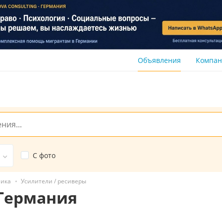
Объявления
Компа
С фото
ника
Усилители / ресиверы
 Германия