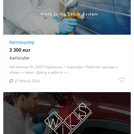
Автомаляр
3 300 eur
Karlsruhe
Автомаляр ID: 2497 Германия, г. Карлсруэ • Рабочая одежда и
обувь — свои • Доезд к работе —...
25 March 2026