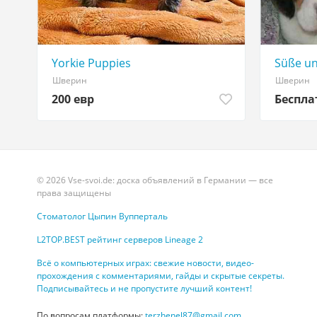
Yorkie Puppies
Süße un
Шверин
Шверин
200 евр
Беспла
© 2026 Vse-svoi.de: доска объявлений в Германии — все
права защищены
Стоматолог Цыпин Вупперталь
L2TOP.BEST рейтинг серверов Lineage 2
Всё о компьютерных играх: свежие новости, видео-
прохождения с комментариями, гайды и скрытые секреты.
Подписывайтесь и не пропустите лучший контент!
По вопросам платформы:
terzhenel87@gmail.com