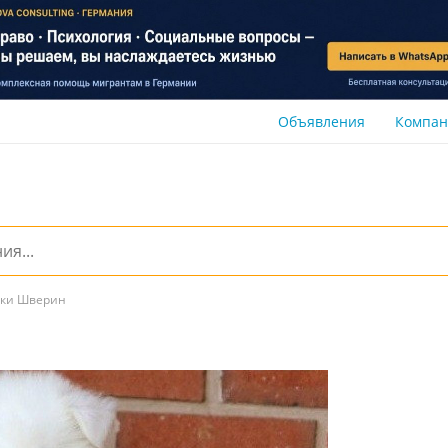
Объявления
Компа
аки Шверин