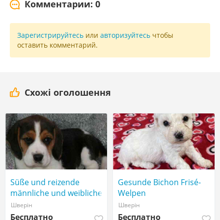
Комментарии: 0
Зарегистрируйтесь
или
авторизуйтесь
чтобы
оставить комментарий.
Схожі оголошення
Süße und reizende
Gesunde Bichon Frisé-
männliche und weibliche
Welpen
Beagle-Welpen,
Шверін
Шверін
Бесплатно
Бесплатно