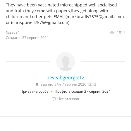
They have been vaccinated microchipped well socialised
and train.they come with papers,they get along with
children and other pets.EMAIL(markbradly7575@gmail.com)
or (chrispowell7575@gmail.com)
№23094
1017
Создано: 27 серпня 2024
neveahgeorgie12
Был онлайн 7 серпня 2026 13:13
Приватна особа
Профиль создан 27 серпня 2024
Нет отзывов