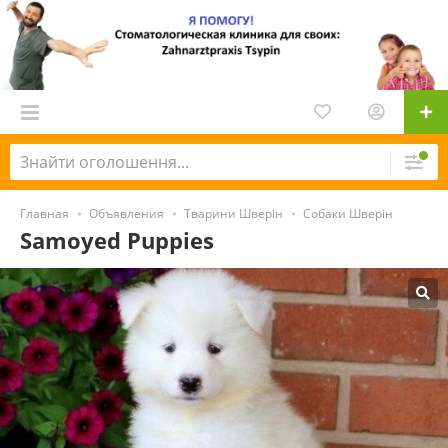
Главная
Объявления
Тварини Шверін
Собаки Шверін
Samoyed Puppies