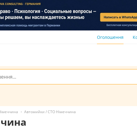
Оголошення
К
Німеччина
Автомийки / СТО Німеччина
ччина