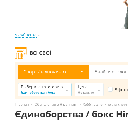
Українська
ВСІ СВОЇ
Спорт / відпочинок
Выберите категорию
Цена
З фото
Єдиноборства / бокс
Не важно
Главная
Объявления в Німеччині
Хоббі, відпочинок та спорт
Єдиноборства / бокс Н