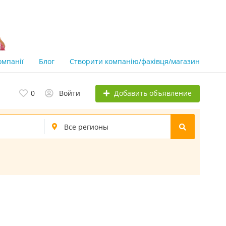
омпанії
Блог
Створити компанію/фахівця/магазин
Добавить объявление
0
Войти