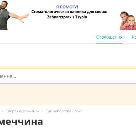
Оголошення
К
Спорт / відпочинок
Єдиноборства / бокс
імеччина