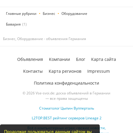
Главные рубрики
Бизнес
Оборудование
Бавария
(1)
Бизнес, Оборудование - объявления Германия
Объявления
Компании
Блог
Карта сайта
Контакты
Карта регионов
Impressum
Политика конфиденциальности
© 2026 Vse-svoi.de: доска объявлений в Германии
— все права защищены
Стоматолог Цыпин Вупперталь
L2TOP.BEST рейтинг серверов Lineage 2
Всё о компьютерных играх: свежие новости,
Продолжая пользоваться данным сайтом вы