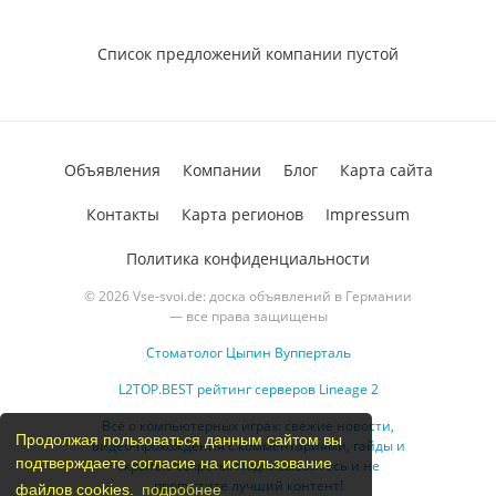
Список предложений компании пустой
Объявления
Компании
Блог
Карта сайта
Контакты
Карта регионов
Impressum
Политика конфиденциальности
© 2026 Vse-svoi.de: доска объявлений в Германии
— все права защищены
Стоматолог Цыпин Вупперталь
L2TOP.BEST рейтинг серверов Lineage 2
Всё о компьютерных играх: свежие новости,
Продолжая пользоваться данным сайтом вы
видео-прохождения с комментариями, гайды и
подтверждаете согласие на использование
скрытые секреты. Подписывайтесь и не
пропустите лучший контент!
файлов cookies.
подробнее